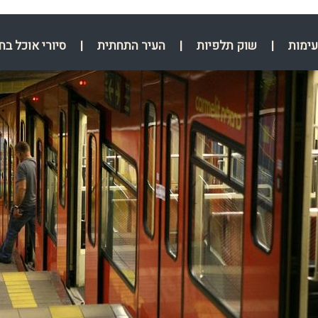
עימות
|
שוק תלפיות
|
העיר התחתית
|
סיורי אוכל בח