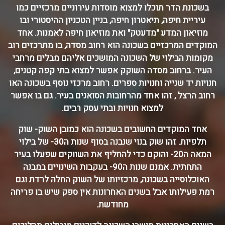
בשכונת הדר תוכלו למצוא מוסדות עירוניים מרכזיים כמו
עיריית חיפה, תיאטרון חיפה, בניין הטכניון ההיסטורי ובו
מוזיאון המדע "מדעטק" ואת מוזיאון חיפה לאמנות. אחד
המוקדים המרכזיים בשכונה הוא רחוב מסדה, בו מתרכזים רוב
מקומות הבילוי של השכונה המושכים אליהם מבלים מרחבי
העיר. ברחוב מסדה השוקק אפשר למצוא בתי קפה קטנים,
חנויות יד שנייה וחנויות ספרים. רחוב מרכזי נוסף בשכונה האו
רחוב הרצל , זהו אחד מהרחובות הסואנים בעיר. גם בו אפשר
למצוא חנויות ובתי עסק רבים.
אחד המוקדים החשובים בשכונה הוא כמובן השוק- שוק
תלפיות. זהו שוק בנוי שנבנה בסוף שנות ה30- של בילוי
המאה ה20- והוקם כדי להחליף את השווקים שפעלו בעיר
התחתית. אמנם שנות ה90- בעקבות השינויים במבנה
האוכלוסייה בשכונה, מרכזיותו של השוק החלה לרדת וגם
רמת פעילותו אבל בשנים האחרונות אין ספק שיש בו פריחה
מחודשת.