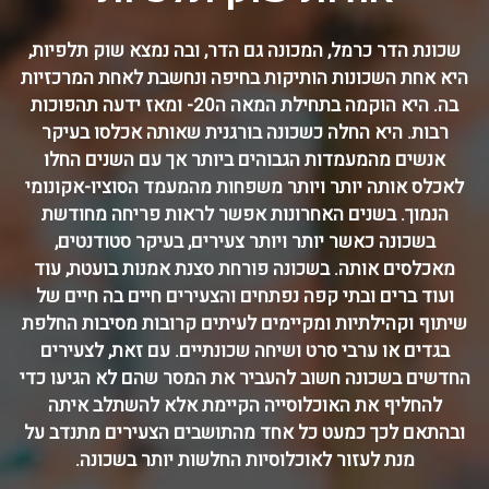
שכונת הדר כרמל, המכונה גם הדר, ובה נמצא שוק תלפיות,
היא אחת השכונות הותיקות בחיפה ונחשבת לאחת המרכזיות
בה. היא הוקמה בתחילת המאה ה20- ומאז ידעה תהפוכות
רבות. היא החלה כשכונה בורגנית שאותה אכלסו בעיקר
אנשים מהמעמדות הגבוהים ביותר אך עם השנים החלו
לאכלס אותה יותר ויותר משפחות מהמעמד הסוציו-אקונומי
הנמוך. בשנים האחרונות אפשר לראות פריחה מחודשת
בשכונה כאשר יותר ויותר צעירים, בעיקר סטודנטים,
מאכלסים אותה. בשכונה פורחת סצנת אמנות בועטת, עוד
ועוד ברים ובתי קפה נפתחים והצעירים חיים בה חיים של
שיתוף וקהילתיות ומקיימים לעיתים קרובות מסיבות החלפת
בגדים או ערבי סרט ושיחה שכונתיים. עם זאת, לצעירים
החדשים בשכונה חשוב להעביר את המסר שהם לא הגיעו כדי
להחליף את האוכלוסייה הקיימת אלא להשתלב איתה
ובהתאם לכך כמעט כל אחד מהתושבים הצעירים מתנדב על
מנת לעזור לאוכלוסיות החלשות יותר בשכונה.